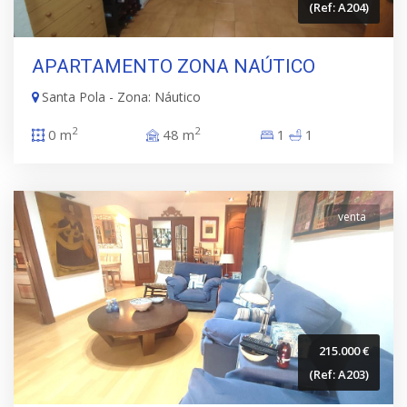
(Ref: A204)
APARTAMENTO ZONA NAÚTICO
Santa Pola - Zona: Náutico
2
2
0 m
48 m
1
1
venta
215.000 €
(Ref: A203)