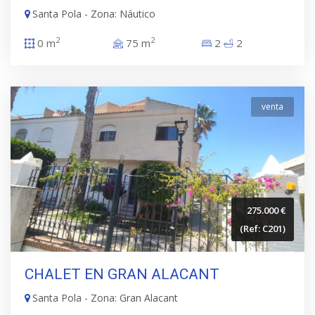
Santa Pola - Zona: Náutico
2
2
0 m
75 m
2
2
venta
275.000 €
(Ref: C201)
CHALET EN GRAN ALACANT
Santa Pola - Zona: Gran Alacant