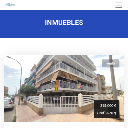
INMUEBLES
venta
315.000 €
(Ref: A207)