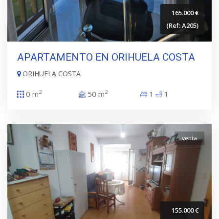
165.000 €
(Ref: A205)
APARTAMENTO EN ORIHUELA COSTA
ORIHUELA COSTA
2
2
0 m
50 m
1
1
venta
155.000 €