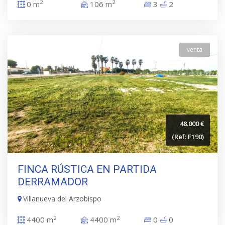
2
2
0 m
106 m
3
2
venta
48.000 €
(Ref: F190)
FINCA RÚSTICA EN PARTIDA
DERRAMADOR
Villanueva del Arzobispo
2
2
4400 m
4400 m
0
0