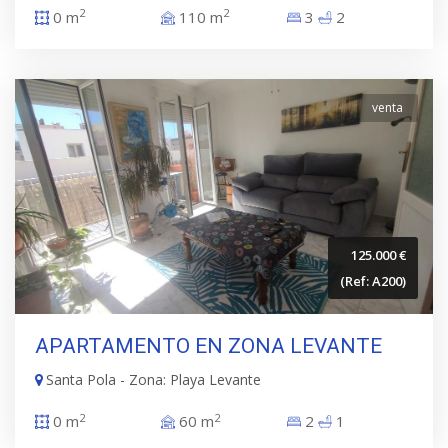
2
2
0 m
110 m
3
2
venta
125.000 €
(Ref: A200)
APARTAMENTO EN ZONA LEVANTE
Santa Pola - Zona: Playa Levante
2
2
0 m
60 m
2
1